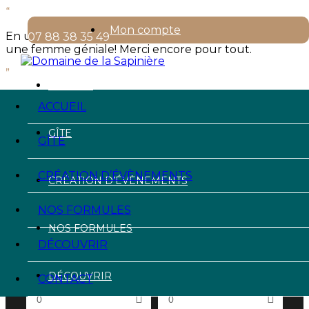
“
Mon compte
En un mot merveilleux ! Un lieu exceptionnel et Alicia
07 88 38 35 49
une femme géniale! Merci encore pour tout.
”
ACCUEIL
Lorie - Célébration de mariage
ACCUEIL
GÎTE
GÎTE
Check In
CRÉATION D’ÉVÈNEMENTS
CRÉATION D’ÉVÈNEMENTS
Check Out
NOS FORMULES
NOS FORMULES
DÉCOUVRIR
Adulte
Enfant
DÉCOUVRIR
CONTACT