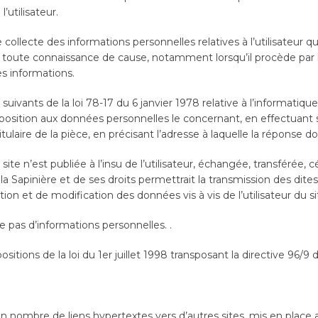
l’utilisateur.
ollecte des informations personnelles relatives à l’utilisateur q
 en toute connaissance de cause, notamment lorsqu’il procède par lu
ces informations.
vants de la loi 78-17 du 6 janvier 1978 relative à l’informatique, a
d’opposition aux données personnelles le concernant, en effectu
tulaire de la pièce, en précisant l’adresse à laquelle la réponse d
 site n’est publiée à l’insu de l’utilisateur, échangée, transfér
a Sapinière et de ses droits permettrait la transmission des dites
n et de modification des données vis à vis de l’utilisateur du si
lle pas d’informations personnelles. .
tions de la loi du 1er juillet 1998 transposant la directive 96/9 d
ain nombre de liens hypertextes vers d’autres sites, mis en place 