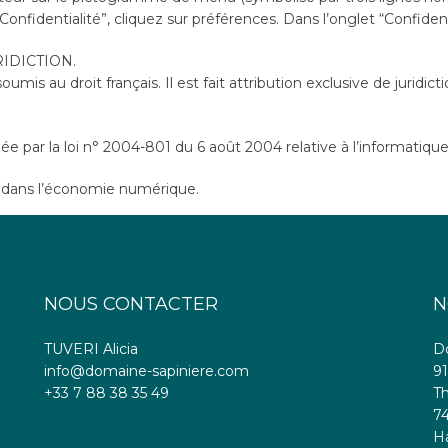
Confidentialité”, cliquez sur préférences. Dans l’onglet “Confiden
RIDICTION.
t soumis au droit français. Il est fait attribution exclusive de juri
 par la loi n° 2004-801 du 6 août 2004 relative à l’informatique, 
e dans l’économie numérique.
NOUS CONTACTER
N
TUVERI Alicia
D
info@domaine-sapiniere.com
91
+33 7 88 38 35 49
Th
74
H