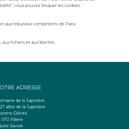
tialité”, vous pouvez bloquer les cookies.
diction aux tribunaux compétents de Paris.
aux fichiers et aux libertés.
OTRE ADRESSE
omaine de la Sapinière
2T allée de la Sapinière
orens-Glières
 570 Fillière
aute-Savoie