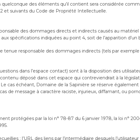
’un quelconque des éléments qu’il contient sera considérée comm
2 et suivants du Code de Propriété Intellectuelle.
nsable des dommages directs et indirects causés au matériel de l’
s aux spécifications indiquées au point 4, soit de l’apparition d’un
re tenue responsable des dommages indirects (tels par exemple
uestions dans l’espace contact) sont à la disposition des utilisat
ontenu déposé dans cet espace qui contreviendrait à la législatio
s. Le cas échéant, Domaine de la Sapinière se réserve également l
cas de message à caractère raciste, injurieux, diffamant, ou porno
t protégées par la loi n° 78-87 du 6 janvier 1978, la loi n° 2004
995.
ecueillies : l’URL des liens par l’intermédiaire desquels l’utilisate