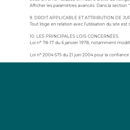
Afficher les paramètres avancés. Dans la section “
9. DROIT APPLICABLE ET ATTRIBUTION DE JU
Tout litige en relation avec l’utilisation du site es
10. LES PRINCIPALES LOIS CONCERNÉES.
Loi n° 78-17 du 6 janvier 1978, notamment modifiée
Loi n° 2004-575 du 21 juin 2004 pour la confianc