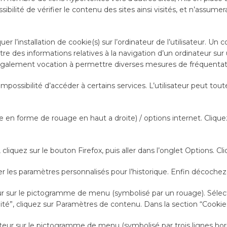
ibilité de vérifier le contenu des sites ainsi visités, et n’assu
r l’installation de cookie(s) sur l’ordinateur de l’utilisateur. Un 
gistre des informations relatives à la navigation d’un ordinateur s
 ont également vocation à permettre diverses mesures de fréquentat
’impossibilité d’accéder à certains services. L’utilisateur peut to
 en forme de rouage en haut a droite) / options internet. Cliquez
cliquez sur le bouton Firefox, puis aller dans l’onglet Options. Cli
er les paramètres personnalisés pour l’historique. Enfin décochez-
eur sur le pictogramme de menu (symbolisé par un rouage). Sélec
ité”, cliquez sur Paramètres de contenu. Dans la section “Cookie
teur sur le pictogramme de menu (symbolisé par trois lignes hori