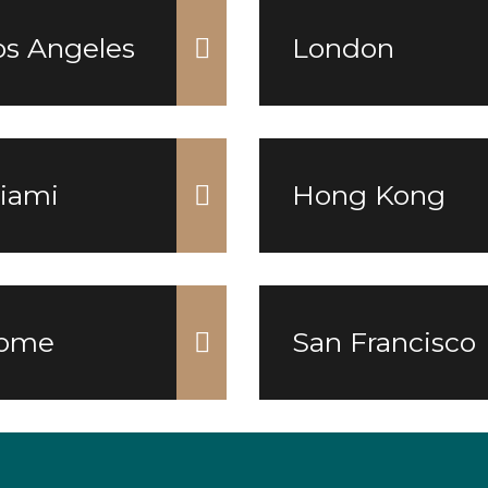
os Angeles
London
iami
Hong Kong
ome
San Francisco