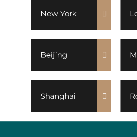
New York
L
Beijing
M
Shanghai
R