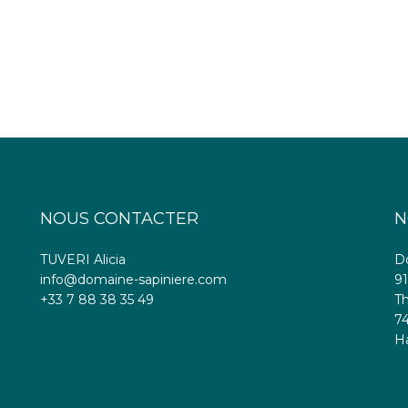
NOUS CONTACTER
N
TUVERI Alicia
D
info@domaine-sapiniere.com
91
+33 7 88 38 35 49
Th
74
H