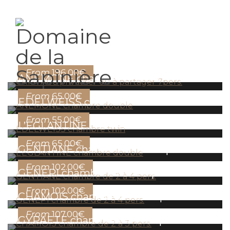
CRISTAL à privatiser ou à partager
7pers.
From
196.00€
ANEMONE chambre double
From
65.00€
EDELWEISS chambre twin
From
55.00€
L’EGLANTINE chambre double
From
65.00€
GENTIANE chambre de 2 à 4 pers.
From
102.00€
GENEPI chambre de 2 à 4 pers.
From
102.00€
CHAMOIS chambre de 2 à 3 pers.
From
107.00€
GYPAETE chambre de 2 à 3 pers.