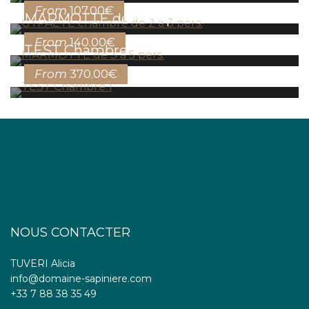
From
107.00€
MARMOTTE de 3 à 5 pers.
From
140.00€
TEST Chambre 1
From
370.00€
NOUS CONTACTER
TUVERI Alicia
info@domaine-sapiniere.com
+33 7 88 38 35 49