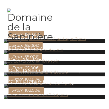
CRISTAL à privatiser ou à partager
7pers.
From
196.00€
ANEMONE chambre double
From
65.00€
EDELWEISS chambre twin
From
55.00€
L’EGLANTINE chambre double
From
65.00€
GENTIANE chambre de 2 à 4 pers.
From
102.00€
GENEPI chambre de 2 à 4 pers.
From
102.00€